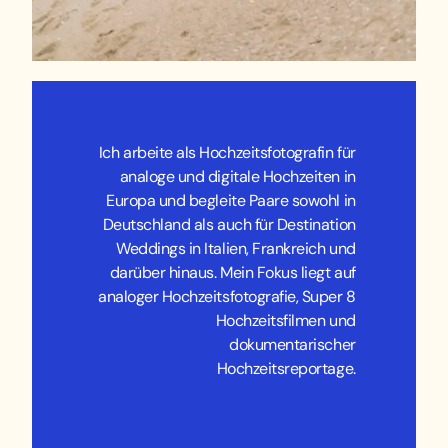
Ich arbeite als Hochzeitsfotografin für
analoge und digitale Hochzeiten in
Europa und begleite Paare sowohl in
Deutschland als auch für Destination
Weddings in Italien, Frankreich und
darüber hinaus. Mein Fokus liegt auf
analoger Hochzeitsfotografie, Super 8
Hochzeitsfilmen und
dokumentarischer
Hochzeitsreportage.