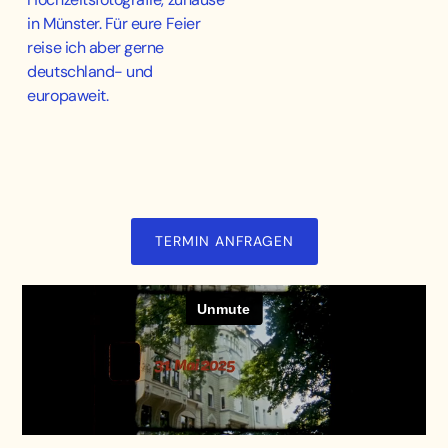
in Münster. Für eure Feier
reise ich aber gerne
deutschland- und
europaweit.
TERMIN ANFRAGEN