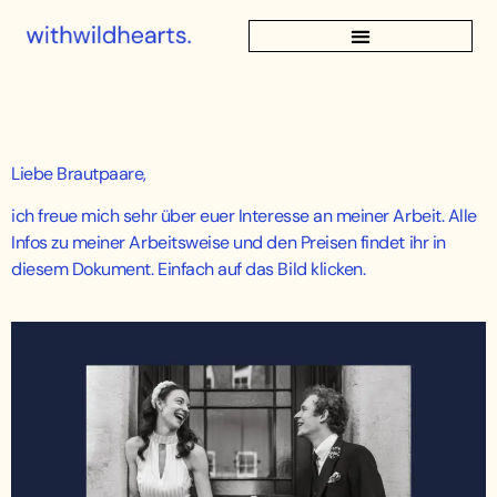
Liebe Brautpaare,
ich freue mich sehr über euer Interesse an meiner Arbeit. Alle
Infos zu meiner Arbeitsweise und den Preisen findet ihr in
diesem Dokument. Einfach auf das Bild klicken.